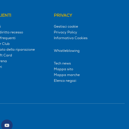
IENTI
PRIVACY
i
Gestisci cookie
diritto recesso
Privacy Policy
frequenti
Informativa Cookies
r Club
tato della riparazione
Whistleblowing
ift Card
erena
Tech news
ri
Mappa sito
Mappa marche
Elenco negozi