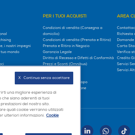
PER I TUOI ACQUISTI
AREA CL
Condizioni di vendita (Consegna a
Contattac
onal
domicilio)
Richiesta 
hising
Condizioni di vendita (Prenota e Ritira)
Domande 
, i nostri impegni
Prenota e Ritira in Negozio
Carta Sta
l tuo mondo
Garanzia Legale
Verifica s
Diritto di Recesso e Difetti di Conformità
Credito G
oci
Prezzi e Sconti (Omnibus)
Servizi S
iliati
Metodi di pagamento
Servizi Alt
Finanziamenti
X   Continua senza accettare
Compra ora e paga dopo
Consegna e Installazione
rirti una migliore esperienza di
 che siano aderenti ai tuoi
 prestazioni del nostro sito.
re quali cookie verranno utilizzati
r ulteriori informazioni.
Cookie
Seguici sui social
INVIA