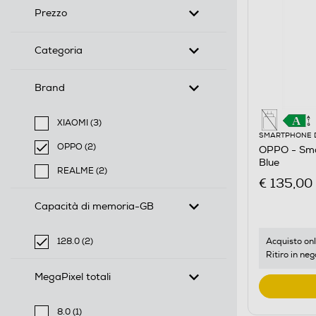
Prezzo
Categoria
Brand
XIAOMI (3)
SMARTPHONE 
Filtra per Brand: XIAOMI
OPPO (2)
OPPO - Sma
selected Filtro applicato per Brand: OPPO
Blue
REALME (2)
€ 135,00
Filtra per Brand: REALME
Capacità di memoria-GB
Acquisto onl
128.0 (2)
Ritiro in neg
selected Filtro applicato per Capacità di memoria-GB
MegaPixel totali
8.0 (1)