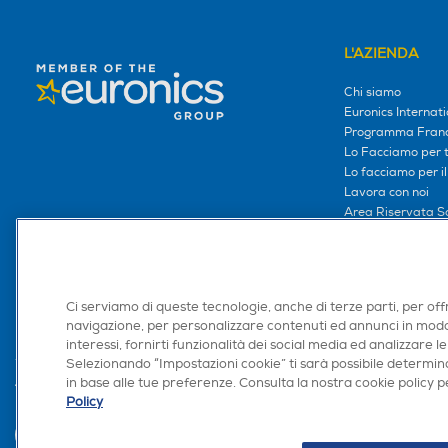
L'AZIENDA
Chi siamo
Euronics Internati
Programma Franc
Lo Facciamo per te
Lo facciamo per i
Lavora con noi
Area Riservata S
Area Riservata Aff
Retail Media
Ronics: agente AI
Ci serviamo di queste tecnologie, anche di terze parti, per off
navigazione, per personalizzare contenuti ed annunci in modo
interessi, fornirti funzionalità dei social media ed analizzare le
Selezionando “Impostazioni cookie” ti sarà possibile determina
in base alle tue preferenze. Consulta la nostra cookie policy pe
Trova negozio
Policy