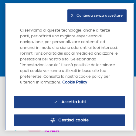
Seguici sui social
X   Continua senza accettare
Ci serviamo di queste tecnologie, anche di terze
parti, per offrirti una migliore esperienza di
Scarica la nostra app
navigazione, per personalizzare contenuti ed
annunci in modo che siano aderenti ai tuoi interessi,
fornirti funzionalità dei social media ed analizzare le
prestazioni del nostro sito. Selezionando
“Impostazioni cookie” ti sarà possibile determinare
quali cookie verranno utilizzati in base alle tue
preferenze. Consulta la nostra cookie policy per
ulteriori informazioni.
Cookie Policy
Euronics Italia SpA. Sede legale Via Montefeltro, 6/a 20156 Milano
Partita Iva, Codice Fiscale e iscrizione CCIAA Milano Monza Brianza Lodi
n. 13337170156. Codice intermediario SDI: HHBD9AK. Vendite soggette
agli Artt. 45 e ss del Codice del Consumo in tema di Diritti dei
Accetta tutti
Consumatori.
Gestisci cookie