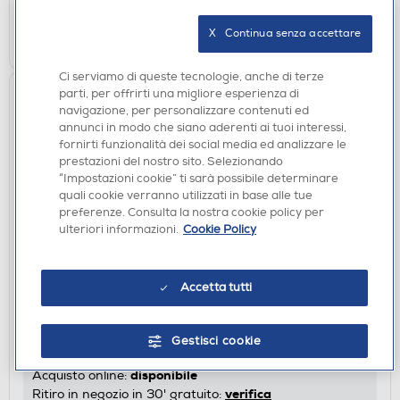
AGGIUNGI
X   Continua senza accettare
Ci serviamo di queste tecnologie, anche di terze
parti, per offrirti una migliore esperienza di
navigazione, per personalizzare contenuti ed
annunci in modo che siano aderenti ai tuoi interessi,
fornirti funzionalità dei social media ed analizzare le
prestazioni del nostro sito. Selezionando
“Impostazioni cookie” ti sarà possibile determinare
quali cookie verranno utilizzati in base alle tue
preferenze. Consulta la nostra cookie policy per
ulteriori informazioni.
Cookie Policy
SMARTPHONE DUAL SIM
Accetta tutti
XIAOMI - Smartphone REDMI 17 4GB/128GB-Deep
Blue
€ 199,00
Gestisci cookie
disponibile
Acquisto online:
verifica
Ritiro in negozio in 30' gratuito: