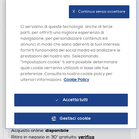
AGGIUNGI
X   Continua senza accettare
Ci serviamo di queste tecnologie, anche di terze
parti, per offrirti una migliore esperienza di
navigazione, per personalizzare contenuti ed
annunci in modo che siano aderenti ai tuoi interessi,
fornirti funzionalità dei social media ed analizzare le
prestazioni del nostro sito. Selezionando
“Impostazioni cookie” ti sarà possibile determinare
quali cookie verranno utilizzati in base alle tue
preferenze. Consulta la nostra cookie policy per
ulteriori informazioni.
Cookie Policy
SMARTPHONE DUAL SIM
Accetta tutti
XIAOMI - Smartphone REDMI 17 4GB/128GB-Deep
Blue
€ 199,00
Gestisci cookie
disponibile
Acquisto online:
verifica
Ritiro in negozio in 30' gratuito: