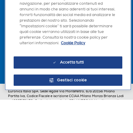
navigazione, per personalizzare contenuti ed
annunci in modo che siano aderenti ai tuoi interessi,
fornirti funzionalità dei social media ed analizzare le
Seguici sui social
prestazioni del nostro sito. Selezionando
“Impostazioni cookie” ti sarà possibile determinare
quali cookie verranno utilizzati in base alle tue
preferenze. Consulta la nostra cookie policy per
ulteriori informazioni.
Cookie Policy
Scarica la nostra app
Accetta tutti
Gestisci cookie
Euronics Italia SpA. Sede legale Via Montefeltro, 6/a 20156 Milano
Partita Iva, Codice Fiscale e iscrizione CCIAA Milano Monza Brianza Lodi
n. 13337170156. Codice intermediario SDI: HHBD9AK. Vendite soggette
agli Artt. 45 e ss del Codice del Consumo in tema di Diritti dei
Consumatori.