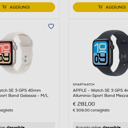
AGGIUNGI
AGGIUNGI
SMARTWATCH
atch SE 3 GPS 40mm
APPLE - Watch SE 3 GPS 
port Band Galassia - M/L
Alluminio-Sport Band Mezza
€ 281,00
sigliato
€ 309,00
consigliato
disponibile
disponibile
ine:
Acquisto online: