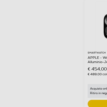
SMARTWATCH
APPLE - Wa
Alluminio-J
M/L
€ 454,00
€ 489,00
con
Acquisto onl
Ritiro in neg