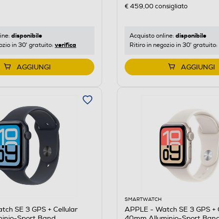
€ 459,00
consigliato
disponibile
disponibile
ine:
Acquisto online:
verifica
ozio in 30' gratuito:
Ritiro in negozio in 30' gratuito:
AGGIUNGI
AGGIUNGI
SMARTWATCH
ch SE 3 GPS + Cellular
APPLE - Watch SE 3 GPS + C
inio-Sport Band
40mm Alluminio-Sport Band