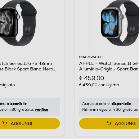
SMARTWATCH
tch Series 11 GPS 42mm
APPLE - Watch Series 11 
et Black Sport Band Nero
Alluminio-Grigio - Sport Ba
S/M
€ 459,00
sigliato
€ 459,00
consigliato
disponibile
disponibile
ine:
Acquisto online:
verifica
ozio in 30' gratuito:
Ritiro in negozio in 30' gratuito:
AGGIUNGI
AGGIUNGI