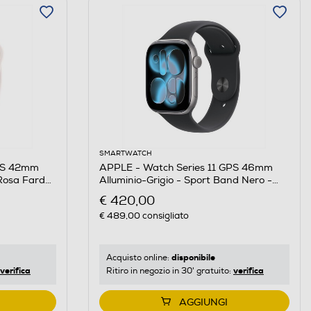
SMARTWATCH
GPS 42mm
APPLE - Watch Series 11 GPS 46mm
Rosa Fard
Alluminio-Grigio - Sport Band Nero -
M/L
€ 420,00
€ 489,00
consigliato
disponibile
Acquisto online:
verifica
verifica
Ritiro in negozio in 30' gratuito:
AGGIUNGI