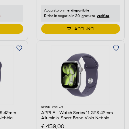
disponibile
Acquisto online:
e
verifica
Ritiro in negozio in 30' gratuito:
AGGIUNGI
SMARTWATCH
GPS 42mm
APPLE - Watch Series 11 GPS 42mm
Nebbia -
Alluminio-Sport Band Viola Nebbia -
M/L
€ 459,00