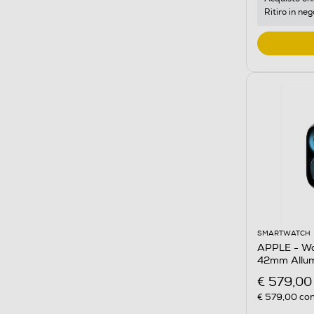
Ritiro in neg
SMARTWATCH
APPLE - Wat
42mm Allumi
Nero - S/M
€ 579,00
€ 579,00
con