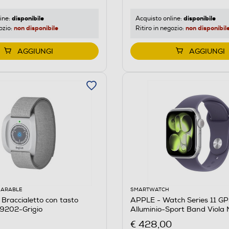
disponibile
disponibile
ine:
Acquisto online:
non disponibile
non disponibil
ozio:
Ritiro in negozio:
AGGIUNGI
AGGIUNGI
EARABLE
SMARTWATCH
Braccialetto con tasto
APPLE - Watch Series 11 
 9202-Grigio
Alluminio-Sport Band Viola 
S/M
€ 428,00