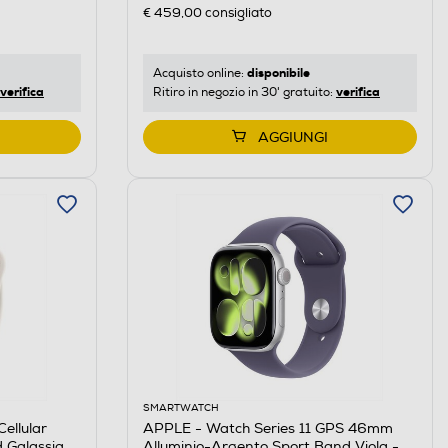
€ 459,00
consigliato
disponibile
Acquisto online:
verifica
verifica
Ritiro in negozio in 30' gratuito:
AGGIUNGI
SMARTWATCH
ellular
APPLE - Watch Series 11 GPS 46mm
 Galassia -
Alluminio-Argento Sport Band Viola -