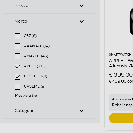
Prezzo
Marca
257 (8)
Filtra per Marca: 257
AAAMAZE (14)
Filtra per Marca: AAAMAZE
SMARTWATCH
AMAZFIT (45)
APPLE - Wa
Filtra per Marca: AMAZFIT
Alluminio-J
APPLE (189)
S/M
selected Filtro applicato per Marca: APPLE
€ 399,00
BEGHELLI (4)
€ 459,00
con
selected Filtro applicato per Marca: BEGHELLI
CASEME (9)
Filtra per Marca: CASEME
Mostra altro
Acquisto onl
Ritiro in neg
Categoria