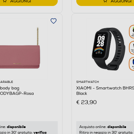
AGGIUNGI
AGGIUNGI
EARABLE
SMARTWATCH
sbody bag
XIAOMI - Smartwatch BHR
ODYBAGP-Rosa
Black
€ 23,90
disponibile
disponibile
ine:
Acquisto online:
verifica
ozio in 30' gratuito:
Ritiro in negozio in 30' gratuito: