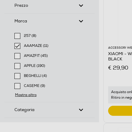
Prezzo
Marca
257 (8)
Filtra per Marca: 257
AAAMAZE (11)
ACCESSORI W
selected Filtro applicato per Marca: AAAMAZE
XIAOMI - 
AMAZFIT (45)
BLACK
Filtra per Marca: AMAZFIT
APPLE (190)
€ 29,90
Filtra per Marca: APPLE
BEGHELLI (4)
Filtra per Marca: BEGHELLI
CASEME (9)
Filtra per Marca: CASEME
Acquisto onl
Mostra altro
Ritiro in neg
Categoria