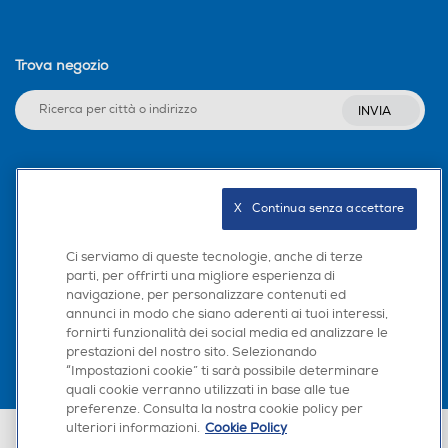
Trova negozio
INVIA
Seguici sui social
X   Continua senza accettare
Ci serviamo di queste tecnologie, anche di terze
parti, per offrirti una migliore esperienza di
Scarica la nostra app
navigazione, per personalizzare contenuti ed
annunci in modo che siano aderenti ai tuoi interessi,
fornirti funzionalità dei social media ed analizzare le
prestazioni del nostro sito. Selezionando
“Impostazioni cookie” ti sarà possibile determinare
quali cookie verranno utilizzati in base alle tue
preferenze. Consulta la nostra cookie policy per
ulteriori informazioni.
Cookie Policy
Euronics Italia SpA. Sede legale Via Montefeltro, 6/a 20156 Milano