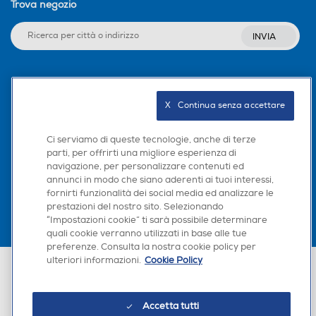
Trova negozio
INVIA
Seguici sui social
X   Continua senza accettare
Ci serviamo di queste tecnologie, anche di terze
parti, per offrirti una migliore esperienza di
Scarica la nostra app
navigazione, per personalizzare contenuti ed
annunci in modo che siano aderenti ai tuoi interessi,
fornirti funzionalità dei social media ed analizzare le
prestazioni del nostro sito. Selezionando
“Impostazioni cookie” ti sarà possibile determinare
quali cookie verranno utilizzati in base alle tue
preferenze. Consulta la nostra cookie policy per
ulteriori informazioni.
Cookie Policy
Euronics Italia SpA. Sede legale Via Montefeltro, 6/a 20156 Milano
Partita Iva, Codice Fiscale e iscrizione CCIAA Milano Monza Brianza Lodi
n. 13337170156. Codice intermediario SDI: HHBD9AK. Vendite soggette
agli Artt. 45 e ss del Codice del Consumo in tema di Diritti dei
Accetta tutti
Consumatori.