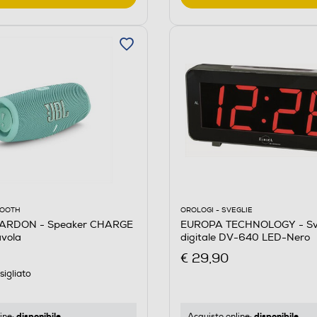
OOOTH
OROLOGI - SVEGLIE
RDON - Speaker CHARGE
EUROPA TECHNOLOGY - Sv
avola
digitale DV-640 LED-Nero
€ 29,90
igliato
disponibile
disponibile
ine:
Acquisto online: