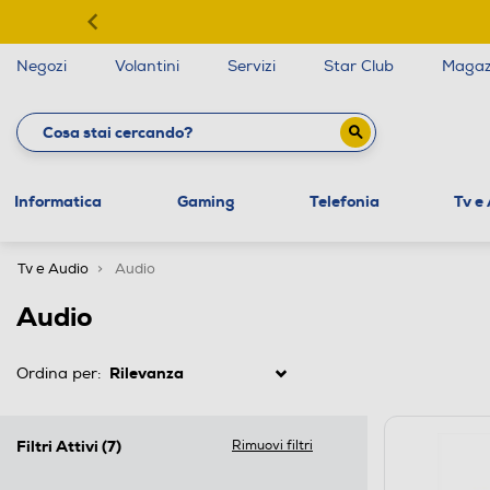
Negozi
Volantini
Servizi
Star Club
Magaz
Informatica
Gaming
Telefonia
Tv e
Tv e Audio
Audio
Audio
Ordina per:
Filtri Attivi
(7)
Rimuovi filtri