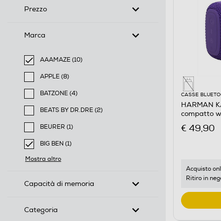
Prezzo
Marca
AAAMAZE (10)
selected Filtro applicato per Marca: AAAMAZE
APPLE (8)
Filtra per Marca: APPLE
BATZONE (4)
CASSE BLUET
Filtra per Marca: BATZONE
HARMAN KA
BEATS BY DR.DRE (2)
compatto wa
Filtra per Marca: BEATS BY DR.DRE
Viola
€ 49,90
BEURER (1)
Filtra per Marca: BEURER
BIG BEN (1)
selected Filtro applicato per Marca: BIG BEN
Mostra altro
Acquisto onl
Ritiro in neg
Capacità di memoria
Categoria