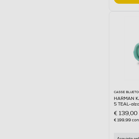
CASSE BLUET
HARMAN KA
5 TEAL-alz
€ 139,00
€ 199,99
cons
Acquisto onl