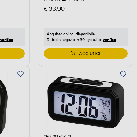
€ 33,90
disponibile
Acquisto online:
verifica
verifica
Ritiro in negozio in 30' gratuito:
AGGIUNGI
OROLOGI - SVEGLIE