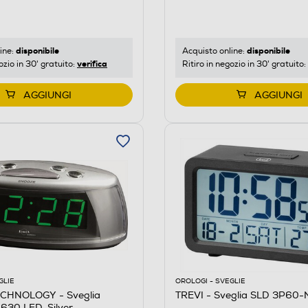
disponibile
disponibile
ine:
Acquisto online:
verifica
ozio in 30' gratuito:
Ritiro in negozio in 30' gratuito:
AGGIUNGI
AGGIUNGI
GLIE
OROLOGI - SVEGLIE
CHNOLOGY - Sveglia
TREVI - Sveglia SLD 3P60-
-630 LED-Silver