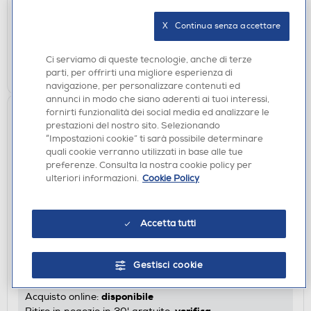
disponibile
Acquisto online:
X   Continua senza accettare
verifica
Ritiro in negozio in 30' gratuito:
Ci serviamo di queste tecnologie, anche di terze
AGGIUNGI
parti, per offrirti una migliore esperienza di
navigazione, per personalizzare contenuti ed
annunci in modo che siano aderenti ai tuoi interessi,
fornirti funzionalità dei social media ed analizzare le
prestazioni del nostro sito. Selezionando
“Impostazioni cookie” ti sarà possibile determinare
quali cookie verranno utilizzati in base alle tue
preferenze. Consulta la nostra cookie policy per
ulteriori informazioni.
Cookie Policy
Accetta tutti
OROLOGI - SVEGLIE
TREVI - SL 3056
€ 9,90
Gestisci cookie
disponibile
Acquisto online: