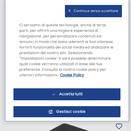
X   Continua senza accettare
Ci serviamo di queste tecnologie, anche di terze
parti, per offrirti una migliore esperienza di
navigazione, per personalizzare contenuti ed
annunci in modo che siano aderenti ai tuoi interessi,
fornirti funzionalità dei social media ed analizzare le
prestazioni del nostro sito. Selezionando
RADIO SVEGLIE
“Impostazioni cookie” ti sarà possibile determinare
quali cookie verranno utilizzati in base alle tue
MAJESTIC - RT 197 DAB-Legno
preferenze. Consulta la nostra cookie policy per
€ 79,90
ulteriori informazioni.
Cookie Policy
disponibile
Acquisto online:
verifica
Ritiro in negozio in 30' gratuito:
Accetta tutti
AGGIUNGI
Gestisci cookie