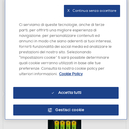
X   Continua senza accettare
Ci serviamo di queste tecnologie, anche di terze
parti, per offrirti una migliore esperienza di
CASSE BLUETOOOTH
navigazione, per personalizzare contenuti ed
HARMAN KARDON - GO 5 WHITE-Bianco
annunci in modo che siano aderenti ai tuoi interessi,
fornirti funzionalità dei social media ed analizzare le
€ 49,90
prestazioni del nostro sito. Selezionando
“Impostazioni cookie” ti sarà possibile determinare
disponibile
Acquisto online:
quali cookie verranno utilizzati in base alle tue
preferenze. Consulta la nostra cookie policy per
verifica
Ritiro in negozio in 30' gratuito:
ulteriori informazioni.
Cookie Policy
AGGIUNGI
Accetta tutti
Gestisci cookie