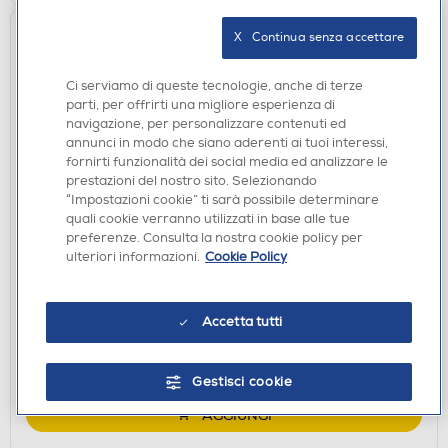
X   Continua senza accettare
Ci serviamo di queste tecnologie, anche di terze
parti, per offrirti una migliore esperienza di
navigazione, per personalizzare contenuti ed
annunci in modo che siano aderenti ai tuoi interessi,
fornirti funzionalità dei social media ed analizzare le
prestazioni del nostro sito. Selezionando
“Impostazioni cookie” ti sarà possibile determinare
quali cookie verranno utilizzati in base alle tue
CASSE BLUETOOOTH
preferenze. Consulta la nostra cookie policy per
HARMAN KARDON - Diffusore Bluetooth compatto
ulteriori informazioni.
Cookie Policy
GRIP-Blu
€ 99,90
Accetta tutti
disponibile
Acquisto online:
verifica
Ritiro in negozio in 30' gratuito:
Gestisci cookie
AGGIUNGI