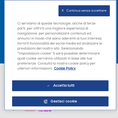
Seguici sui social
X   Continua senza accettare
Ci serviamo di queste tecnologie, anche di terze
parti, per offrirti una migliore esperienza di
Scarica la nostra app
navigazione, per personalizzare contenuti ed
annunci in modo che siano aderenti ai tuoi interessi,
fornirti funzionalità dei social media ed analizzare le
prestazioni del nostro sito. Selezionando
“Impostazioni cookie” ti sarà possibile determinare
quali cookie verranno utilizzati in base alle tue
preferenze. Consulta la nostra cookie policy per
ulteriori informazioni.
Cookie Policy
Euronics Italia SpA. Sede legale Via Montefeltro, 6/a 20156 Milano
Partita Iva, Codice Fiscale e iscrizione CCIAA Milano Monza Brianza Lodi
n. 13337170156. Codice intermediario SDI: HHBD9AK. Vendite soggette
agli Artt. 45 e ss del Codice del Consumo in tema di Diritti dei
Accetta tutti
Consumatori.
Gestisci cookie