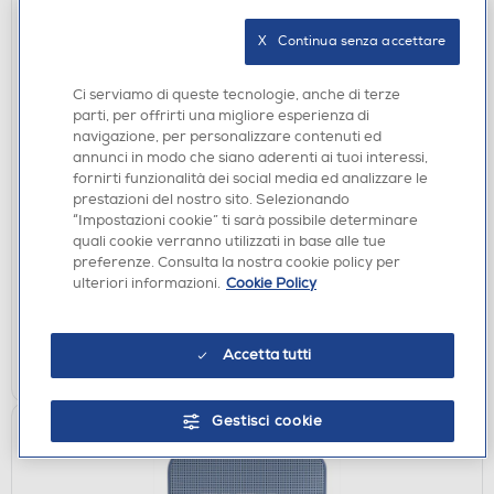
X   Continua senza accettare
Ci serviamo di queste tecnologie, anche di terze
parti, per offrirti una migliore esperienza di
navigazione, per personalizzare contenuti ed
RADIO SVEGLIE
annunci in modo che siano aderenti ai tuoi interessi,
MAJESTIC - Radio sveglia digitale con doppio
fornirti funzionalità dei social media ed analizzare le
allarme RS 166-NERO
prestazioni del nostro sito. Selezionando
“Impostazioni cookie” ti sarà possibile determinare
€ 23,90
quali cookie verranno utilizzati in base alle tue
preferenze. Consulta la nostra cookie policy per
disponibile
Acquisto online:
ulteriori informazioni.
Cookie Policy
verifica
Ritiro in negozio in 30' gratuito:
Accetta tutti
AGGIUNGI
Gestisci cookie