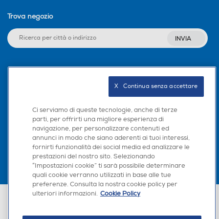
Trova negozio
INVIA
Seguici sui social
X   Continua senza accettare
Ci serviamo di queste tecnologie, anche di terze
parti, per offrirti una migliore esperienza di
Scarica la nostra app
navigazione, per personalizzare contenuti ed
annunci in modo che siano aderenti ai tuoi interessi,
fornirti funzionalità dei social media ed analizzare le
prestazioni del nostro sito. Selezionando
“Impostazioni cookie” ti sarà possibile determinare
quali cookie verranno utilizzati in base alle tue
preferenze. Consulta la nostra cookie policy per
ulteriori informazioni.
Cookie Policy
Euronics Italia SpA. Sede legale Via Montefeltro, 6/a 20156 Milano
Partita Iva, Codice Fiscale e iscrizione CCIAA Milano Monza Brianza Lodi
n. 13337170156. Codice intermediario SDI: HHBD9AK. Vendite soggette