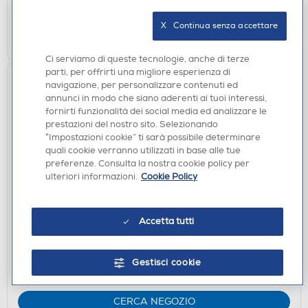
verifica
Ritiro in negozio in 30' gratuito:
X   Continua senza accettare
CERCA NEGOZIO
Ci serviamo di queste tecnologie, anche di terze
parti, per offrirti una migliore esperienza di
navigazione, per personalizzare contenuti ed
annunci in modo che siano aderenti ai tuoi interessi,
fornirti funzionalità dei social media ed analizzare le
prestazioni del nostro sito. Selezionando
“Impostazioni cookie” ti sarà possibile determinare
quali cookie verranno utilizzati in base alle tue
preferenze. Consulta la nostra cookie policy per
ulteriori informazioni.
Cookie Policy
CASSE BLUETOOOTH
FRESH'N REBEL - BOLD S-NERO
Accetta tutti
DISPONIBILE SOLO IN NEGOZIO
non disponibile
Acquisto online:
Gestisci cookie
verifica
Ritiro in negozio in 30' gratuito:
CERCA NEGOZIO