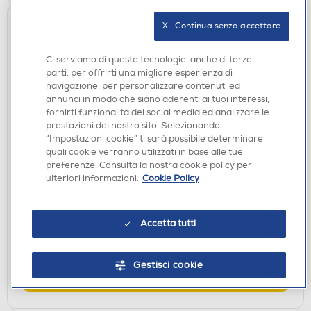
X   Continua senza accettare
Ci serviamo di queste tecnologie, anche di terze
parti, per offrirti una migliore esperienza di
navigazione, per personalizzare contenuti ed
annunci in modo che siano aderenti ai tuoi interessi,
fornirti funzionalità dei social media ed analizzare le
prestazioni del nostro sito. Selezionando
“Impostazioni cookie” ti sarà possibile determinare
CASSE BLUETOOOTH
quali cookie verranno utilizzati in base alle tue
XTREME - SPEAKER WIRELESS BT DEEP-
preferenze. Consulta la nostra cookie policy per
NERO/ARANCIONE
ulteriori informazioni.
Cookie Policy
€ 39,90
€ 59,90
consigliato
Accetta tutti
disponibile
Acquisto online:
verifica
Ritiro in negozio in 30' gratuito:
Gestisci cookie
AGGIUNGI