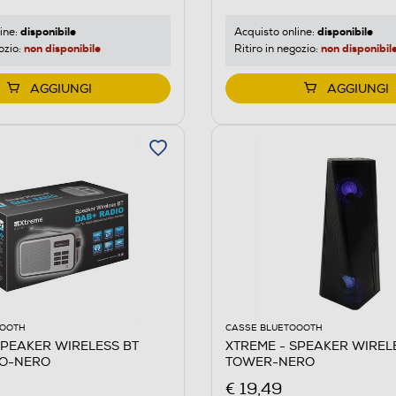
disponibile
disponibile
ine:
Acquisto online:
non disponibile
non disponibil
ozio:
Ritiro in negozio:
AGGIUNGI
AGGIUNGI
OOOTH
CASSE BLUETOOOTH
SPEAKER WIRELESS BT
XTREME - SPEAKER WIRELE
IO-NERO
TOWER-NERO
€ 19,49