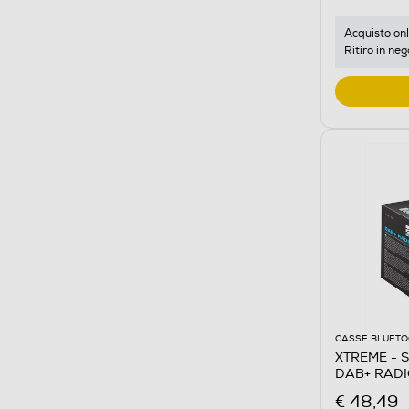
Acquisto onl
Ritiro in neg
CASSE BLUET
XTREME - 
DAB+ RAD
€ 48,49