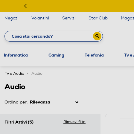
Negozi
Volantini
Servizi
Star Club
Magaz
Informatica
Gaming
Telefonia
Tv e
Tv e Audio
Audio
Audio
Ordina per:
Filtri Attivi
(5)
Rimuovi filtri