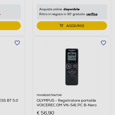
disponibile
Acquisto online:
e
verifica
Ritiro in negozio in 30' gratuito:
AGGIUNGI
MINIREGISTRATORI
SS BT 5.0
OLYMPUS - Registratore portatile
VOICEREC.OM VN-541 PC B-Nero
€ 56,90