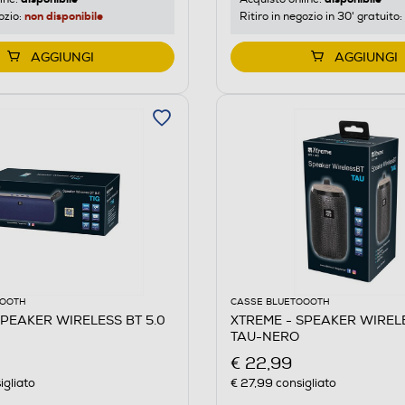
non disponibile
ozio:
Ritiro in negozio in 30' gratuito:
AGGIUNGI
AGGIUNGI
OOOTH
CASSE BLUETOOOTH
SPEAKER WIRELESS BT 5.0
XTREME - SPEAKER WIREL
TAU-NERO
€ 22,99
igliato
€ 27,99
consigliato