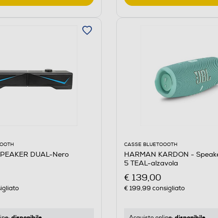
OOOTH
CASSE BLUETOOOTH
SPEAKER DUAL-Nero
HARMAN KARDON - Speak
5 TEAL-alzavola
€ 139,00
igliato
€ 199,99
consigliato
disponibile
disponibile
ine:
Acquisto online: