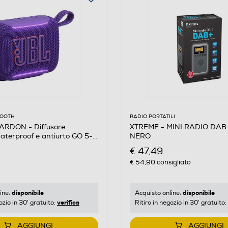
RADIO PORTATILI
OOOTH
XTREME - MINI RADIO DAB
RDON - Diffusore
NERO
terproof e antiurto GO 5-
€ 47,49
€ 54,90
consigliato
disponibile
disponibile
Acquisto online:
ine:
verifica
Ritiro in negozio in 30' gratuito:
ozio in 30' gratuito:
AGGIUNGI
AGGIUNGI