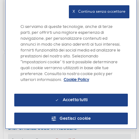
DISPONIBILE SOLO IN NEGOZIO
X   Continua senza accettare
non disponibile
Acquisto online:
verifica
Ritiro in negozio in 30' gratuito:
Ci serviamo di queste tecnologie, anche di terze
parti, per offrirti una migliore esperienza di
navigazione, per personalizzare contenuti ed
CERCA NEGOZIO
annunci in modo che siano aderenti ai tuoi interessi,
fornirti funzionalità dei social media ed analizzare le
prestazioni del nostro sito. Selezionando
“Impostazioni cookie” ti sarà possibile determinare
quali cookie verranno utilizzati in base alle tue
preferenze. Consulta la nostra cookie policy per
ulteriori informazioni.
Cookie Policy
Accetta tutti
LETTORI CD
Gestisci cookie
DENON - DCD-600NE-nero
DISPONIBILE SOLO IN NEGOZIO