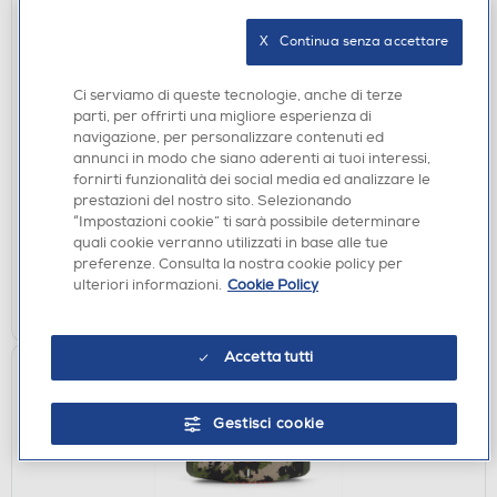
X   Continua senza accettare
Ci serviamo di queste tecnologie, anche di terze
CASSE BLUETOOOTH
parti, per offrirti una migliore esperienza di
URBANISTA - Cassa bluetooth portatile BRISBANE
navigazione, per personalizzare contenuti ed
PLUS-Midnight Black - nero
annunci in modo che siano aderenti ai tuoi interessi,
fornirti funzionalità dei social media ed analizzare le
DISPONIBILE SOLO IN NEGOZIO
prestazioni del nostro sito. Selezionando
“Impostazioni cookie” ti sarà possibile determinare
non disponibile
Acquisto online:
quali cookie verranno utilizzati in base alle tue
verifica
Ritiro in negozio in 30' gratuito:
preferenze. Consulta la nostra cookie policy per
ulteriori informazioni.
Cookie Policy
CERCA NEGOZIO
Accetta tutti
Gestisci cookie