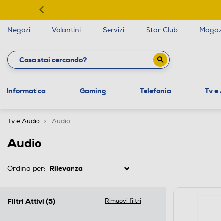
Negozi
Volantini
Servizi
Star Club
Magaz
Informatica
Gaming
Telefonia
Tv e
Tv e Audio
Audio
Audio
Ordina per:
Filtri Attivi
(5)
Rimuovi filtri