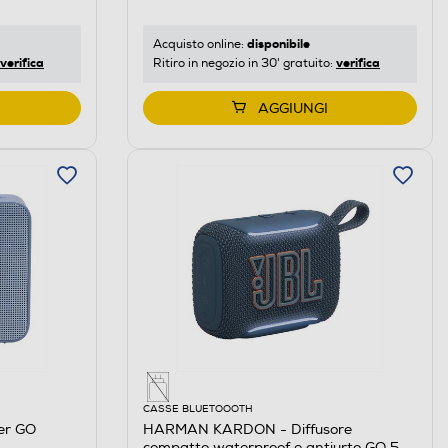
disponibile
Acquisto online:
verifica
verifica
Ritiro in negozio in 30' gratuito:
AGGIUNGI
CASSE BLUETOOOTH
er GO
HARMAN KARDON - Diffusore
compatto waterproof e antiurto GO 5-