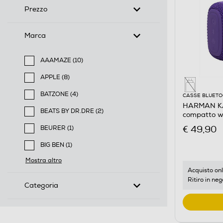
Prezzo
Marca
AAAMAZE (10)
Filtra per Marca: AAAMAZE
APPLE (8)
Filtra per Marca: APPLE
BATZONE (4)
CASSE BLUET
Filtra per Marca: BATZONE
HARMAN KA
BEATS BY DR.DRE (2)
compatto wa
Filtra per Marca: BEATS BY DR.DRE
Viola
€ 49,90
BEURER (1)
Filtra per Marca: BEURER
BIG BEN (1)
Filtra per Marca: BIG BEN
Mostra altro
Acquisto onl
Ritiro in neg
Categoria