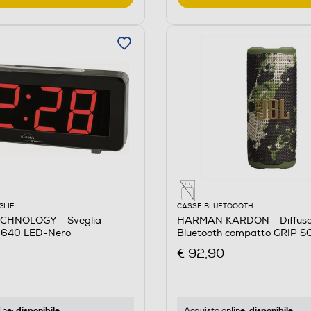
GLIE
CASSE BLUETOOOTH
CHNOLOGY - Sveglia
HARMAN KARDON - Diffuso
V-640 LED-Nero
Bluetooth compatto GRIP 
Militare
€ 92,90
disponibile
disponibile
ine:
Acquisto online: