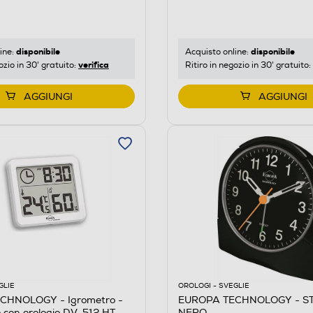
disponibile
disponibile
ine:
Acquisto online:
verifica
ozio in 30' gratuito:
Ritiro in negozio in 30' gratuito:
AGGIUNGI
AGGIUNGI
GLIE
OROLOGI - SVEGLIE
CHNOLOGY - Igrometro -
EUROPA TECHNOLOGY - ST
 con orologio DV-512 HT-
NERO