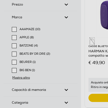
Prezzo
Marca
AAAMAZE (10)
Filtra per Marca: AAAMAZE
APPLE (8)
Filtra per Marca: APPLE
BATZONE (4)
CASSE BLUET
Filtra per Marca: BATZONE
HARMAN KA
BEATS BY DR.DRE (2)
compatto wa
Filtra per Marca: BEATS BY DR.DRE
Viola
€ 49,90
BEURER (1)
Filtra per Marca: BEURER
BIG BEN (1)
Filtra per Marca: BIG BEN
Mostra altro
Acquisto onl
Ritiro in neg
Capacità di memoria
Categoria