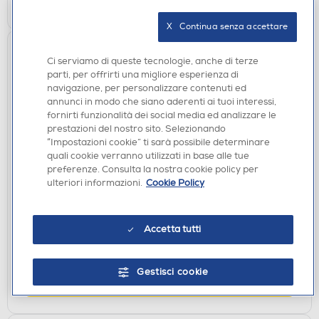
AGGIUNGI
X   Continua senza accettare
Ci serviamo di queste tecnologie, anche di terze
parti, per offrirti una migliore esperienza di
navigazione, per personalizzare contenuti ed
annunci in modo che siano aderenti ai tuoi interessi,
fornirti funzionalità dei social media ed analizzare le
prestazioni del nostro sito. Selezionando
“Impostazioni cookie” ti sarà possibile determinare
quali cookie verranno utilizzati in base alle tue
MICROFONI
preferenze. Consulta la nostra cookie policy per
TRUST - Lance GXT242 STR MC-Black/Grafite
ulteriori informazioni.
Cookie Policy
€ 69,90
Accetta tutti
disponibile
Acquisto online:
verifica
Ritiro in negozio in 30' gratuito:
Gestisci cookie
AGGIUNGI