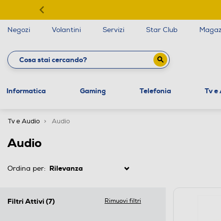
Negozi
Volantini
Servizi
Star Club
Magaz
Informatica
Gaming
Telefonia
Tv e
Tv e Audio
Audio
Audio
Ordina per:
Filtri Attivi
(7)
Rimuovi filtri