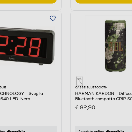
GLIE
CASSE BLUETOOOTH
CHNOLOGY - Sveglia
HARMAN KARDON - Diffuso
V-640 LED-Nero
Bluetooth compatto GRIP 
Militare
€ 92,90
disponibile
disponibile
ine:
Acquisto online: