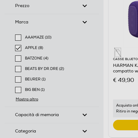
Prezzo
Marca
AAAMAZE (10)
Filtra per Marca: AAAMAZE
APPLE (8)
selected Filtro applicato per Marca: APPLE
BATZONE (4)
CASSE BLUET
Filtra per Marca: BATZONE
HARMAN KA
BEATS BY DR.DRE (2)
compatto wa
Filtra per Marca: BEATS BY DR.DRE
Viola
€ 49,90
BEURER (1)
Filtra per Marca: BEURER
BIG BEN (1)
Filtra per Marca: BIG BEN
Mostra altro
Acquisto onl
Ritiro in neg
Capacità di memoria
Categoria