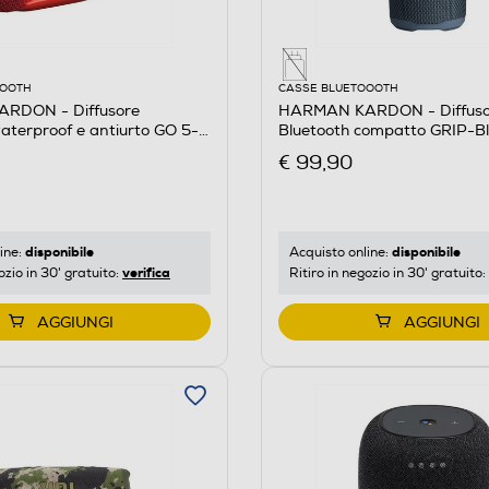
OOOTH
CASSE BLUETOOOTH
RDON - Diffusore
HARMAN KARDON - Diffuso
terproof e antiurto GO 5-
Bluetooth compatto GRIP-B
€ 99,90
disponibile
disponibile
ine:
Acquisto online:
verifica
ozio in 30' gratuito:
Ritiro in negozio in 30' gratuito:
AGGIUNGI
AGGIUNGI