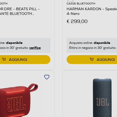
OOOTH
CASSE BLUETOOOTH
R.DRE - BEATS PILL -
HARMAN KARDON - Speak
ANTE BLUETOOTH
4-Nero
Nero opaco
€ 299,00
disponibile
disponibile
ine:
Acquisto online:
verifica
ozio in 30' gratuito:
Ritiro in negozio in 30' gratuito:
AGGIUNGI
AGGIUNGI