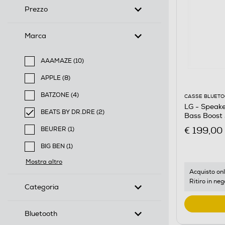
Prezzo
Marca
AAAMAZE (10)
Filtra per Marca: AAAMAZE
APPLE (8)
Filtra per Marca: APPLE
BATZONE (4)
CASSE BLUET
Filtra per Marca: BATZONE
LG - Speak
BEATS BY DR.DRE (2)
Bass Boost 
selected Filtro applicato per Marca: BEATS BY DR.DR
€ 199,00
BEURER (1)
Filtra per Marca: BEURER
BIG BEN (1)
Filtra per Marca: BIG BEN
Mostra altro
Acquisto onl
Ritiro in neg
Categoria
Bluetooth