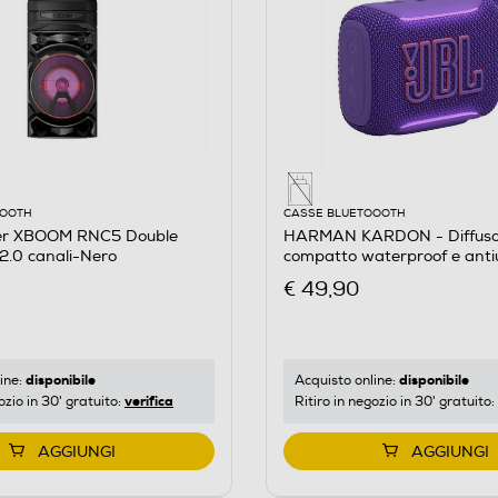
OOOTH
CASSE BLUETOOOTH
er XBOOM RNC5 Double
HARMAN KARDON - Diffuso
2.0 canali-Nero
compatto waterproof e anti
E
Viola
€ 49,90
disponibile
disponibile
ine:
Acquisto online:
verifica
ozio in 30' gratuito:
Ritiro in negozio in 30' gratuito:
AGGIUNGI
AGGIUNGI