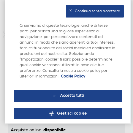
disponibile
Acquisto online:
verifica
Ritiro in negozio in 30' gratuito:
X   Continua senza accettare
AGGIUNGI
Ci serviamo di queste tecnologie, anche di terze
parti, per offrirti una migliore esperienza di
navigazione, per personalizzare contenuti ed
annunci in modo che siano aderenti ai tuoi interessi,
fornirti funzionalità dei social media ed analizzare le
prestazioni del nostro sito. Selezionando
“Impostazioni cookie” ti sarà possibile determinare
quali cookie verranno utilizzati in base alle tue
preferenze. Consulta la nostra cookie policy per
ulteriori informazioni.
Cookie Policy
Accetta tutti
CASSE BLUETOOOTH
HARMAN KARDON - Speaker GO ESSENTIAL 2-Blu
Gestisci cookie
€ 34,90
disponibile
Acquisto online: