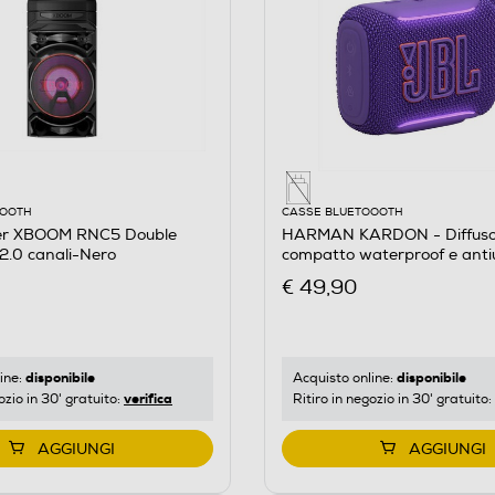
OOOTH
CASSE BLUETOOOTH
er XBOOM RNC5 Double
HARMAN KARDON - Diffuso
2.0 canali-Nero
compatto waterproof e anti
Viola
€ 49,90
disponibile
disponibile
ine:
Acquisto online:
verifica
ozio in 30' gratuito:
Ritiro in negozio in 30' gratuito:
AGGIUNGI
AGGIUNGI