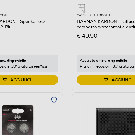
OOOTH
CASSE BLUETOOOTH
RDON - Speaker GO
HARMAN KARDON - Diffuso
2-Blu
compatto waterproof e anti
Blu
€ 49,90
disponibile
disponibile
ine:
Acquisto online:
verifica
ozio in 30' gratuito:
Ritiro in negozio in 30' gratuito:
AGGIUNGI
AGGIUNGI