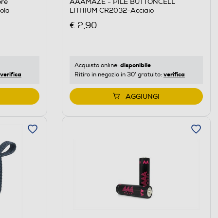
AAAMAZE - PILE BUTTONCELL
re
LITHIUM CR2032-Acciaio
ola
€ 2,90
disponibile
Acquisto online:
verifica
verifica
Ritiro in negozio in 30' gratuito:
AGGIUNGI