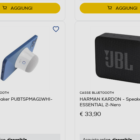
AGGIUNGI
AGGIUNGI
OOOTH
CASSE BLUETOOOTH
eaker PUBTSPMAG1WHI-
HARMAN KARDON - Speak
ESSENTIAL 2-Nero
€ 33,90
disponibile
disponibile
ine:
Acquisto online: