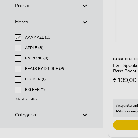
Prezzo
Marca
AAAMAZE (10)
selected Filtro applicato per Marca: AAAMAZE
APPLE (8)
Filtra per Marca: APPLE
BATZONE (4)
CASSE BLUET
Filtra per Marca: BATZONE
LG - Speak
BEATS BY DR.DRE (2)
Bass Boost 
Filtra per Marca: BEATS BY DR.DRE
€ 199,00
BEURER (1)
Filtra per Marca: BEURER
BIG BEN (1)
Filtra per Marca: BIG BEN
Mostra altro
Acquisto onl
Ritiro in neg
Categoria