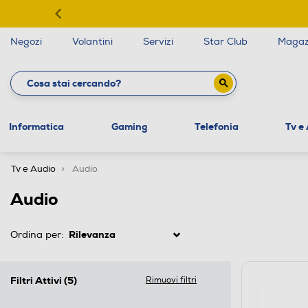
Negozi
Volantini
Servizi
Star Club
Magaz
Informatica
Gaming
Telefonia
Tv e
Tv e Audio
Audio
Audio
Ordina per:
Filtri Attivi
(5)
Rimuovi filtri