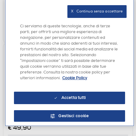
disponibile
Acquisto online:
X   Continua senza accettare
verifica
Ritiro in negozio in 30' gratuito:
Ci serviamo di queste tecnologie, anche di terze
AGGIUNGI
parti, per offrirti una migliore esperienza di
navigazione, per personalizzare contenuti ed
annunci in modo che siano aderenti ai tuoi interessi,
fornirti funzionalità dei social media ed analizzare le
prestazioni del nostro sito. Selezionando
“Impostazioni cookie” ti sarà possibile determinare
quali cookie verranno utilizzati in base alle tue
preferenze. Consulta la nostra cookie policy per
ulteriori informazioni.
Cookie Policy
Accetta tutti
CASSE BLUETOOOTH
Gestisci cookie
JBL - Speaker GO 4-Rosa
€ 49,90