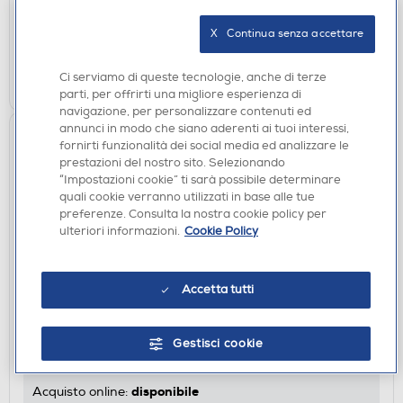
disponibile
Acquisto online:
verifica
Ritiro in negozio in 30' gratuito:
X   Continua senza accettare
AGGIUNGI
Ci serviamo di queste tecnologie, anche di terze
parti, per offrirti una migliore esperienza di
navigazione, per personalizzare contenuti ed
annunci in modo che siano aderenti ai tuoi interessi,
fornirti funzionalità dei social media ed analizzare le
prestazioni del nostro sito. Selezionando
“Impostazioni cookie” ti sarà possibile determinare
quali cookie verranno utilizzati in base alle tue
preferenze. Consulta la nostra cookie policy per
ulteriori informazioni.
Cookie Policy
STAZIONI METEO
Accetta tutti
EXPLORE SCIENTIFIC - WSH4005C STAZIONE
METEO RADIO-CONTROLLATA-White
Gestisci cookie
€ 69,90
disponibile
Acquisto online: