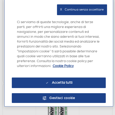
X   Continua senza accettare
Ci serviamo di queste tecnologie, anche di terze
CASSE BLUETOOOTH
parti, per offrirti una migliore esperienza di
HARMAN KARDON - Diffusore Bluetooth compatto
navigazione, per personalizzare contenuti ed
GRIP-Viola
annunci in modo che siano aderenti ai tuoi interessi,
fornirti funzionalità dei social media ed analizzare le
€ 99,90
prestazioni del nostro sito. Selezionando
“Impostazioni cookie” ti sarà possibile determinare
disponibile
Acquisto online:
quali cookie verranno utilizzati in base alle tue
verifica
Ritiro in negozio in 30' gratuito:
preferenze. Consulta la nostra cookie policy per
ulteriori informazioni.
Cookie Policy
AGGIUNGI
Accetta tutti
Gestisci cookie