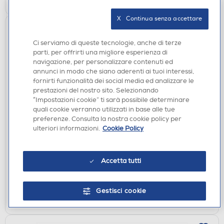
X   Continua senza accettare
Ci serviamo di queste tecnologie, anche di terze
parti, per offrirti una migliore esperienza di
navigazione, per personalizzare contenuti ed
annunci in modo che siano aderenti ai tuoi interessi,
fornirti funzionalità dei social media ed analizzare le
prestazioni del nostro sito. Selezionando
“Impostazioni cookie” ti sarà possibile determinare
quali cookie verranno utilizzati in base alle tue
PILE-BATTERIE
preferenze. Consulta la nostra cookie policy per
DURACELL - ELECTRONICS CR20
ulteriori informazioni.
Cookie Policy
€ 3,90
disponibile
Acquisto online:
Accetta tutti
verifica
Ritiro in negozio in 30' gratuito:
Gestisci cookie
AGGIUNGI