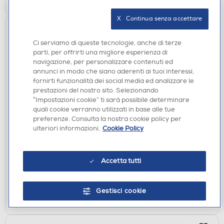
X   Continua senza accettare
Ci serviamo di queste tecnologie, anche di terze
parti, per offrirti una migliore esperienza di
navigazione, per personalizzare contenuti ed
annunci in modo che siano aderenti ai tuoi interessi,
fornirti funzionalità dei social media ed analizzare le
prestazioni del nostro sito. Selezionando
“Impostazioni cookie” ti sarà possibile determinare
quali cookie verranno utilizzati in base alle tue
PILE-BATTERIE
preferenze. Consulta la nostra cookie policy per
DURACELL - ELECTRONICS CR20
ulteriori informazioni.
Cookie Policy
€ 3,90
disponibile
Acquisto online:
Accetta tutti
verifica
Ritiro in negozio in 30' gratuito:
Gestisci cookie
AGGIUNGI