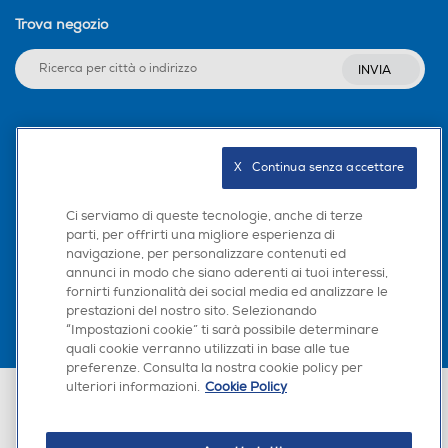
Trova negozio
INVIA
Seguici sui social
X   Continua senza accettare
Ci serviamo di queste tecnologie, anche di terze
parti, per offrirti una migliore esperienza di
Scarica la nostra app
navigazione, per personalizzare contenuti ed
annunci in modo che siano aderenti ai tuoi interessi,
fornirti funzionalità dei social media ed analizzare le
prestazioni del nostro sito. Selezionando
“Impostazioni cookie” ti sarà possibile determinare
quali cookie verranno utilizzati in base alle tue
preferenze. Consulta la nostra cookie policy per
ulteriori informazioni.
Cookie Policy
Euronics Italia SpA. Sede legale Via Montefeltro, 6/a 20156 Milano
Partita Iva, Codice Fiscale e iscrizione CCIAA Milano Monza Brianza Lodi
n. 13337170156. Codice intermediario SDI: HHBD9AK. Vendite soggette
agli Artt. 45 e ss del Codice del Consumo in tema di Diritti dei