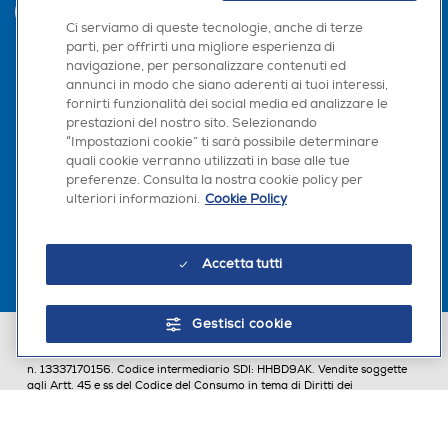
INVIA
Ci serviamo di queste tecnologie, anche di terze
parti, per offrirti una migliore esperienza di
navigazione, per personalizzare contenuti ed
annunci in modo che siano aderenti ai tuoi interessi,
Seguici sui social
fornirti funzionalità dei social media ed analizzare le
prestazioni del nostro sito. Selezionando
“Impostazioni cookie” ti sarà possibile determinare
quali cookie verranno utilizzati in base alle tue
preferenze. Consulta la nostra cookie policy per
Scarica la nostra app
ulteriori informazioni.
Cookie Policy
Accetta tutti
Gestisci cookie
Euronics Italia SpA. Sede legale Via Montefeltro, 6/a 20156 Milano
Partita Iva, Codice Fiscale e iscrizione CCIAA Milano Monza Brianza Lodi
n. 13337170156. Codice intermediario SDI: HHBD9AK. Vendite soggette
agli Artt. 45 e ss del Codice del Consumo in tema di Diritti dei
Consumatori.