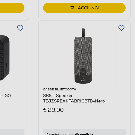
AGGIUNGI
CASSE BLUETOOOTH
er GO
SBS - Speaker
TEJZSPEAKFABRICBTB-Nero
€ 29,90
disponibile
Acquisto online: