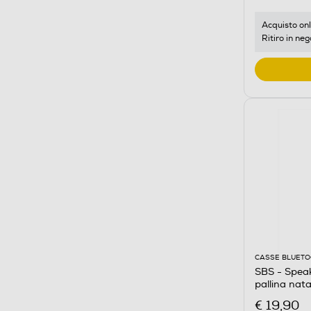
Acquisto onl
Ritiro in neg
CASSE BLUET
SBS - Speak
pallina nata
€ 19,90