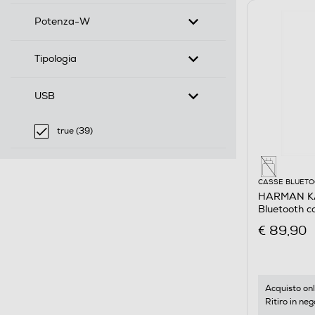
Potenza-W
Tipologia
USB
true (39)
selected Filtro applicato per USB: true
CASSE BLUET
HARMAN KA
Bluetooth 
Militare
€ 89,90
Acquisto onl
Ritiro in neg