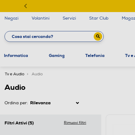
Negozi
Volantini
Servizi
Star Club
Magaz
Informatica
Gaming
Telefonia
Tv e
Tv e Audio
Audio
Audio
Ordina per:
Filtri Attivi
(5)
Rimuovi filtri