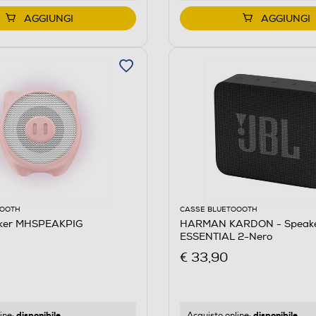
AGGIUNGI
AGGIUNGI
OOOTH
CASSE BLUETOOOTH
aker MHSPEAKPIG
HARMAN KARDON - Speak
ESSENTIAL 2-Nero
€ 33,90
disponibile
disponibile
ine:
Acquisto online: