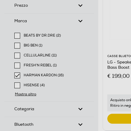
Prezzo
Marca
BEATS BY DR.DRE (2)
Filtra per Marca: BEATS BY DR.DRE
BIG BEN (1)
Filtra per Marca: BIG BEN
CELLULARLINE (11)
CASSE BLUET
Filtra per Marca: CELLULARLINE
LG - Speak
FRESH'N REBEL (1)
Bass Boost 
Filtra per Marca: FRESH'N REBEL
€ 199,00
HARMAN KARDON (16)
selected Filtro applicato per Marca: HARMAN KARD
HISENSE (4)
Filtra per Marca: HISENSE
Mostra altro
Acquisto onl
Ritiro in neg
Categoria
Bluetooth