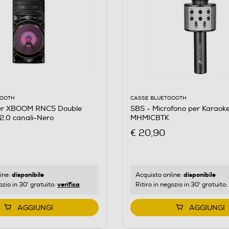
OOOTH
CASSE BLUETOOOTH
er XBOOM RNC5 Double
SBS - Microfono per Karaoke
2.0 canali-Nero
MHMICBTK
€ 20,90
ON
disponibile
disponibile
ine:
Acquisto online:
verifica
ozio in 30' gratuito:
Ritiro in negozio in 30' gratuito:
AGGIUNGI
AGGIUNGI