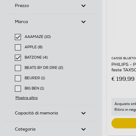
Prezzo
Marca
AAAMAZE (10)
selected Filtro applicato per Marca: AAAMAZE
APPLE (8)
Filtra per Marca: APPLE
BATZONE (4)
CASSE BLUET
selected Filtro applicato per Marca: BATZONE
PHILIPS - P
BEATS BY DR.DRE (2)
feste TAX5
Filtra per Marca: BEATS BY DR.DRE
€ 199,99
BEURER (1)
Filtra per Marca: BEURER
BIG BEN (1)
Filtra per Marca: BIG BEN
Mostra altro
Acquisto onl
Ritiro in neg
Capacità di memoria
Categoria