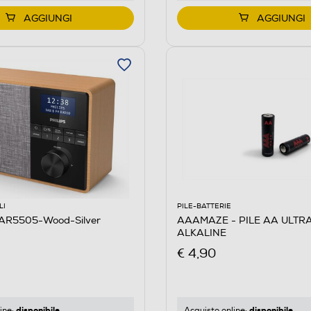
AGGIUNGI
AGGIUNGI
LI
PILE-BATTERIE
TAR5505-Wood-Silver
AAAMAZE - PILE AA ULTR
ALKALINE
€ 4,90
disponibile
disponibile
ine:
Acquisto online: