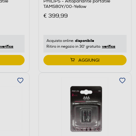
tile
PHILIPS - Altoparlante portatile
TAMS80Y/00-Yellow
€ 399,99
disponibile
Acquisto online:
verifica
verifica
Ritiro in negozio in 30' gratuito:
AGGIUNGI