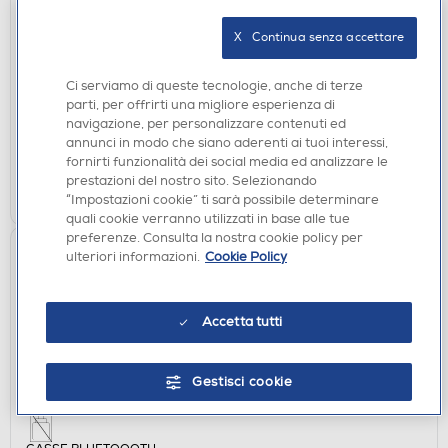
RADIO CON CD
X   Continua senza accettare
PHILIPS - Lettore CD/radio FM TAZ6000/10-Black
€ 119,99
Ci serviamo di queste tecnologie, anche di terze
parti, per offrirti una migliore esperienza di
disponibile
Acquisto online:
navigazione, per personalizzare contenuti ed
verifica
Ritiro in negozio in 30' gratuito:
annunci in modo che siano aderenti ai tuoi interessi,
fornirti funzionalità dei social media ed analizzare le
prestazioni del nostro sito. Selezionando
AGGIUNGI
“Impostazioni cookie” ti sarà possibile determinare
quali cookie verranno utilizzati in base alle tue
preferenze. Consulta la nostra cookie policy per
ulteriori informazioni.
Cookie Policy
Accetta tutti
Gestisci cookie