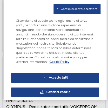
PILE-BATTERIE
X   Continua senza accettare
AAAMAZE - PILE AA ULTRAPREMIUM ALKALINE
€ 8,90
Ci serviamo di queste tecnologie, anche di terze
parti, per offrirti una migliore esperienza di
disponibile
Acquisto online:
navigazione, per personalizzare contenuti ed
verifica
Ritiro in negozio in 30' gratuito:
annunci in modo che siano aderenti ai tuoi interessi,
fornirti funzionalità dei social media ed analizzare le
prestazioni del nostro sito. Selezionando
AGGIUNGI
“Impostazioni cookie” ti sarà possibile determinare
quali cookie verranno utilizzati in base alle tue
preferenze. Consulta la nostra cookie policy per
ulteriori informazioni.
Cookie Policy
Accetta tutti
Gestisci cookie
MINIREGISTRATORI
OLYMPUS - Registratore portatile VOICEREC.OM