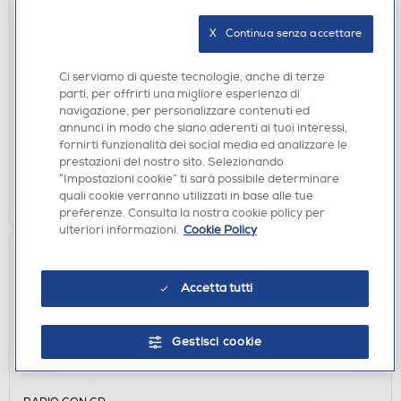
X   Continua senza accettare
PILE-BATTERIE
AAAMAZE - PILE AAA ULTRAPREMIUM ALKALINE
Ci serviamo di queste tecnologie, anche di terze
€ 8,90
parti, per offrirti una migliore esperienza di
navigazione, per personalizzare contenuti ed
annunci in modo che siano aderenti ai tuoi interessi,
disponibile
Acquisto online:
fornirti funzionalità dei social media ed analizzare le
verifica
Ritiro in negozio in 30' gratuito:
prestazioni del nostro sito. Selezionando
“Impostazioni cookie” ti sarà possibile determinare
AGGIUNGI
quali cookie verranno utilizzati in base alle tue
preferenze. Consulta la nostra cookie policy per
ulteriori informazioni.
Cookie Policy
Accetta tutti
Gestisci cookie