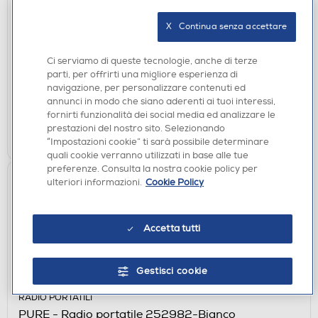
PILE-BATTERIE
X   Continua senza accettare
AAAMAZE - PILE AA ULTRAPREMIUM ALKALINE
€ 8,90
Ci serviamo di queste tecnologie, anche di terze
parti, per offrirti una migliore esperienza di
disponibile
Acquisto online:
navigazione, per personalizzare contenuti ed
verifica
Ritiro in negozio in 30' gratuito:
annunci in modo che siano aderenti ai tuoi interessi,
fornirti funzionalità dei social media ed analizzare le
prestazioni del nostro sito. Selezionando
AGGIUNGI
“Impostazioni cookie” ti sarà possibile determinare
quali cookie verranno utilizzati in base alle tue
preferenze. Consulta la nostra cookie policy per
ulteriori informazioni.
Cookie Policy
Accetta tutti
Gestisci cookie
RADIO PORTATILI
PURE - Radio portatile 252982-Bianco