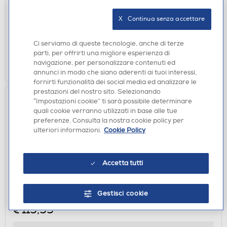
€ 49,90
X   Continua senza accettare
disponibile
Acquisto online:
verifica
Ritiro in negozio in 30' gratuito:
Ci serviamo di queste tecnologie, anche di terze
parti, per offrirti una migliore esperienza di
navigazione, per personalizzare contenuti ed
AGGIUNGI
annunci in modo che siano aderenti ai tuoi interessi,
fornirti funzionalità dei social media ed analizzare le
prestazioni del nostro sito. Selezionando
“Impostazioni cookie” ti sarà possibile determinare
quali cookie verranno utilizzati in base alle tue
preferenze. Consulta la nostra cookie policy per
ulteriori informazioni.
Cookie Policy
Accetta tutti
RADIO CON CD
PHILIPS - Lettore CD/radio FM TAZ6000/10-Black
Gestisci cookie
€ 119,99