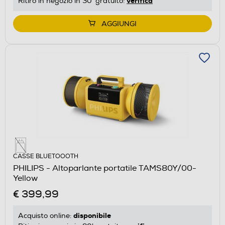
verifica
Ritiro in negozio in 30' gratuito:
AGGIUNGI
CASSE BLUETOOOTH
PHILIPS - Altoparlante portatile TAMS80Y/00-
Yellow
€ 399,99
disponibile
Acquisto online: