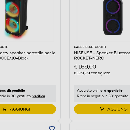
OOOTH
CASSE BLUETOOOTH
arty speaker portatile per le
HISENSE - Speaker Bluetoo
000E/10-Black
ROCKET-NERO
€ 169,00
€ 199,99
consigliato
disponibile
disponibile
ine:
Acquisto online:
verifica
ozio in 30' gratuito:
Ritiro in negozio in 30' gratuito:
AGGIUNGI
AGGIUNGI