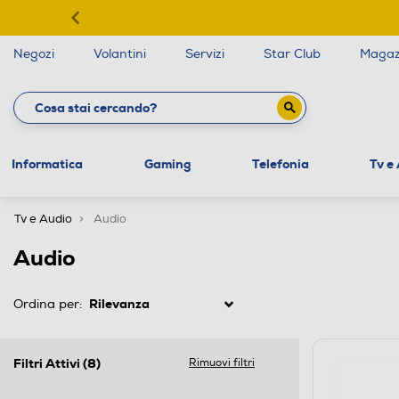
Negozi
Volantini
Servizi
Star Club
Magaz
Informatica
Gaming
Telefonia
Tv e
Tv e Audio
Audio
Audio
Ordina per:
Filtri Attivi
(8)
Rimuovi filtri