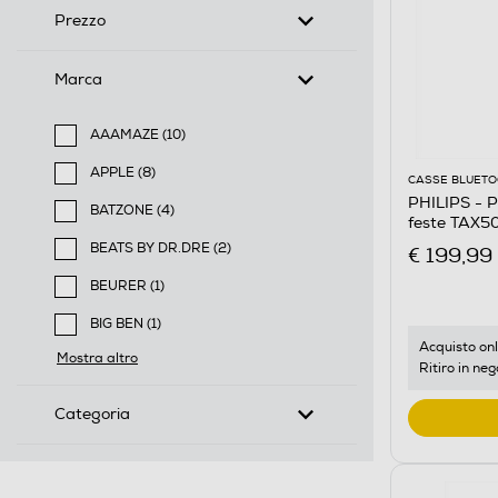
Prezzo
Marca
AAAMAZE (10)
Filtra per Marca: AAAMAZE
APPLE (8)
CASSE BLUET
Filtra per Marca: APPLE
PHILIPS - P
BATZONE (4)
feste TAX5
Filtra per Marca: BATZONE
BEATS BY DR.DRE (2)
€ 199,99
Filtra per Marca: BEATS BY DR.DRE
BEURER (1)
Filtra per Marca: BEURER
BIG BEN (1)
Filtra per Marca: BIG BEN
Acquisto onl
Mostra altro
Ritiro in neg
Categoria