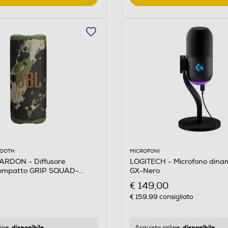
MICROFONI
OOOTH
LOGITECH - Microfono dinam
RDON - Diffusore
GX-Nero
compatto GRIP SQUAD-
€ 149,00
€ 159,99
consigliato
disponibile
disponibile
Acquisto online:
ine: