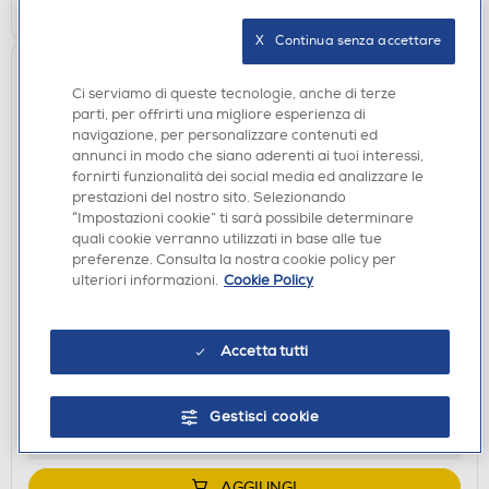
X   Continua senza accettare
Ci serviamo di queste tecnologie, anche di terze
parti, per offrirti una migliore esperienza di
navigazione, per personalizzare contenuti ed
annunci in modo che siano aderenti ai tuoi interessi,
fornirti funzionalità dei social media ed analizzare le
prestazioni del nostro sito. Selezionando
“Impostazioni cookie” ti sarà possibile determinare
quali cookie verranno utilizzati in base alle tue
preferenze. Consulta la nostra cookie policy per
ulteriori informazioni.
Cookie Policy
CASSE BLUETOOOTH
HARMAN KARDON - Diffusore compatto
waterproof e antiurto GO 5-Rosso
Accetta tutti
€ 49,90
disponibile
Acquisto online:
Gestisci cookie
verifica
Ritiro in negozio in 30' gratuito:
AGGIUNGI