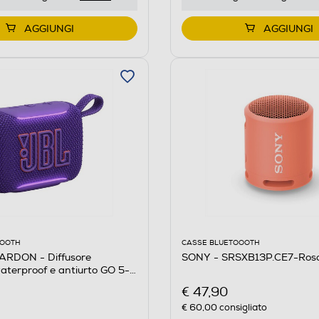
AGGIUNGI
AGGIUNGI
CASSE BLUETOOOTH
OOOTH
SONY - SRSXB13P.CE7-Ros
RDON - Diffusore
terproof e antiurto GO 5-
€ 47,90
€ 60,00
consigliato