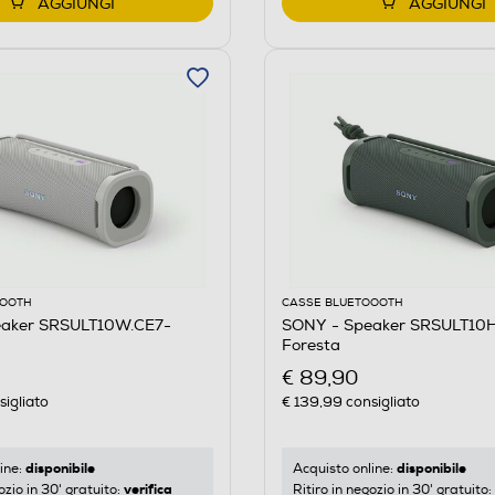
AGGIUNGI
AGGIUNGI
OOOTH
CASSE BLUETOOOTH
eaker SRSULT10W.CE7-
SONY - Speaker SRSULT10H
Foresta
€ 89,90
igliato
€ 139,99
consigliato
disponibile
disponibile
ine:
Acquisto online:
verifica
ozio in 30' gratuito:
Ritiro in negozio in 30' gratuito: