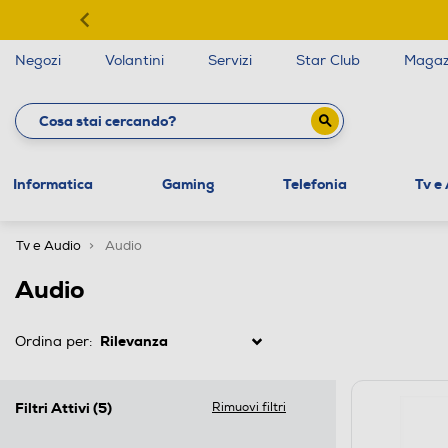
Negozi
Volantini
Servizi
Star Club
Magaz
Informatica
Gaming
Telefonia
Tv e
Tv e Audio
Audio
Audio
Ordina per:
Filtri Attivi
(5)
Rimuovi filtri