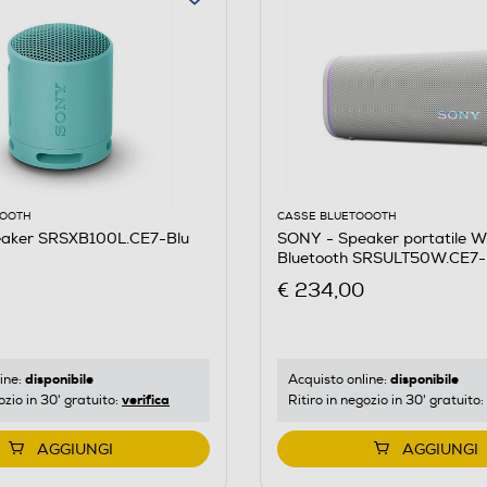
OOOTH
CASSE BLUETOOOTH
aker SRSXB100L.CE7-Blu
SONY - Speaker portatile Wi
Bluetooth SRSULT50W.CE7-
€ 234,00
disponibile
disponibile
ine:
Acquisto online:
verifica
ozio in 30' gratuito:
Ritiro in negozio in 30' gratuito:
AGGIUNGI
AGGIUNGI