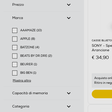
Prezzo
Marca
AAAMAZE (10)
Filtra per Marca: AAAMAZE
APPLE (8)
CASSE BLUET
Filtra per Marca: APPLE
SONY - Sp
BATZONE (4)
Arancione
Filtra per Marca: BATZONE
BEATS BY DR.DRE (2)
€ 34,90
Filtra per Marca: BEATS BY DR.DRE
BEURER (1)
Filtra per Marca: BEURER
BIG BEN (1)
Filtra per Marca: BIG BEN
Acquisto onl
Mostra altro
Ritiro in neg
Capacità di memoria
Categoria