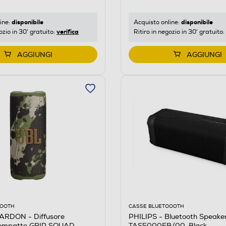
disponibile
disponibile
Acquisto online:
ine:
verifica
Ritiro in negozio in 30' gratuito:
ozio in 30' gratuito:
AGGIUNGI
AGGIUNGI
CASSE BLUETOOOTH
OOOTH
PHILIPS - Bluetooth Speake
RDON - Diffusore
TAS5000EB/00-Black
compatto GRIP SQUAD-