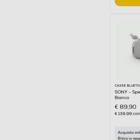
CASSE BLUET
SONY - Sp
Bianco
€ 89,90
€ 139,99
cons
Acquisto onl
Ritiro in neg