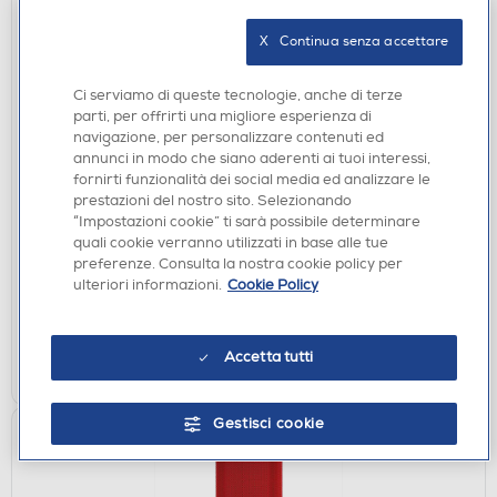
X   Continua senza accettare
Ci serviamo di queste tecnologie, anche di terze
parti, per offrirti una migliore esperienza di
navigazione, per personalizzare contenuti ed
CASSE BLUETOOOTH
annunci in modo che siano aderenti ai tuoi interessi,
fornirti funzionalità dei social media ed analizzare le
HARMAN KARDON - Diffusore compatto
prestazioni del nostro sito. Selezionando
waterproof e antiurto GO 5-Blu
“Impostazioni cookie” ti sarà possibile determinare
€ 49,90
quali cookie verranno utilizzati in base alle tue
preferenze. Consulta la nostra cookie policy per
ulteriori informazioni.
Cookie Policy
disponibile
Acquisto online:
verifica
Ritiro in negozio in 30' gratuito:
Accetta tutti
AGGIUNGI
Gestisci cookie