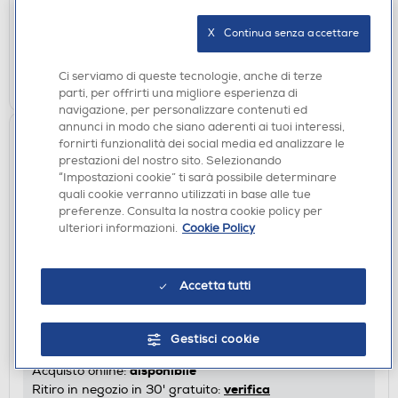
disponibile
Acquisto online:
X   Continua senza accettare
verifica
Ritiro in negozio in 30' gratuito:
AGGIUNGI
Ci serviamo di queste tecnologie, anche di terze
parti, per offrirti una migliore esperienza di
navigazione, per personalizzare contenuti ed
annunci in modo che siano aderenti ai tuoi interessi,
fornirti funzionalità dei social media ed analizzare le
prestazioni del nostro sito. Selezionando
“Impostazioni cookie” ti sarà possibile determinare
quali cookie verranno utilizzati in base alle tue
preferenze. Consulta la nostra cookie policy per
ulteriori informazioni.
Cookie Policy
PILE-BATTERIE
Accetta tutti
PANASONIC - CR-2032L/2BP
€ 1,90
Gestisci cookie
disponibile
Acquisto online:
verifica
Ritiro in negozio in 30' gratuito: