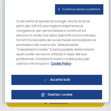
X   Continua senza accettare
Ci serviamo di queste tecnologie, anche di terze
parti, per offrirti una migliore esperienza di
navigazione, per personalizzare contenuti ed
annunci in modo che siano aderenti ai tuoi interessi,
fornirti funzionalità dei social media ed analizzare le
prestazioni del nostro sito. Selezionando
“Impostazioni cookie” ti sarà possibile determinare
quali cookie verranno utilizzati in base alle tue
CASSE BLUETOOOTH
preferenze. Consulta la nostra cookie policy per
HARMAN KARDON - Diffusore compatto
ulteriori informazioni.
Cookie Policy
waterproof/antiurto GO 5 SQUAD-Militari
€ 49,90
Accetta tutti
disponibile
Acquisto online:
verifica
Ritiro in negozio in 30' gratuito:
Gestisci cookie
AGGIUNGI