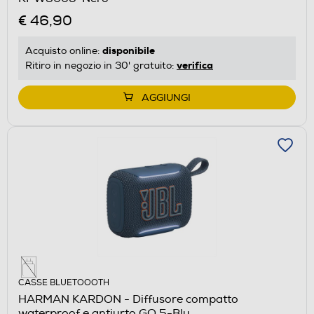
€ 46,90
disponibile
Acquisto online:
verifica
Ritiro in negozio in 30' gratuito:
AGGIUNGI
CASSE BLUETOOOTH
HARMAN KARDON - Diffusore compatto
waterproof e antiurto GO 5-Blu