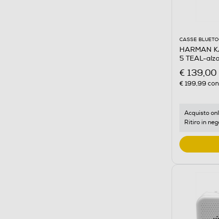
CASSE BLUET
HARMAN KA
5 TEAL-alz
€ 139,00
€ 199,99
cons
Acquisto onl
Ritiro in neg