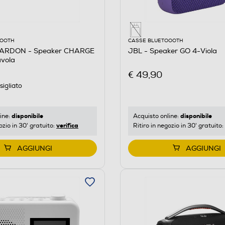
OOOTH
CASSE BLUETOOOTH
RDON - Speaker CHARGE
JBL - Speaker GO 4-Viola
avola
€ 49,90
igliato
disponibile
disponibile
ine:
Acquisto online:
verifica
ozio in 30' gratuito:
Ritiro in negozio in 30' gratuito:
AGGIUNGI
AGGIUNGI