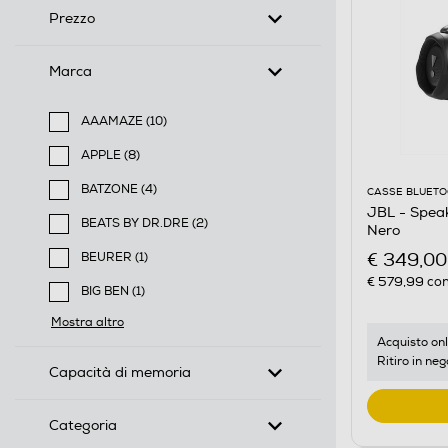
Prezzo
Marca
AAAMAZE (10)
Filtra per Marca: AAAMAZE
APPLE (8)
Filtra per Marca: APPLE
BATZONE (4)
CASSE BLUET
Filtra per Marca: BATZONE
JBL - Spea
BEATS BY DR.DRE (2)
Nero
Filtra per Marca: BEATS BY DR.DRE
€ 349,00
BEURER (1)
Filtra per Marca: BEURER
€ 579,99
con
BIG BEN (1)
Filtra per Marca: BIG BEN
Mostra altro
Acquisto onl
Ritiro in neg
Capacità di memoria
Categoria